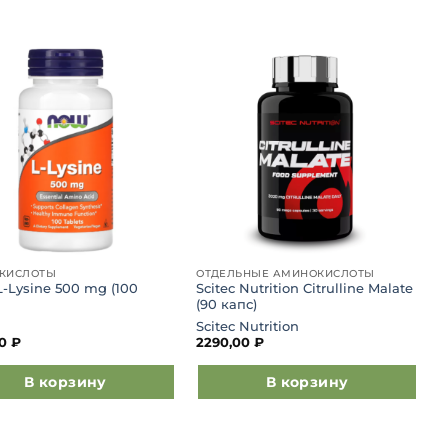
Добавить
Добавить
в список
в список
желаний
желаний
КИСЛОТЫ
ОТДЕЛЬНЫЕ АМИНОКИСЛОТЫ
-Lysine 500 mg (100
Scitec Nutrition Citrulline Malate
(90 капс)
Scitec Nutrition
00
₽
2290,00
₽
В корзину
В корзину