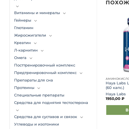
ПОХОЖ
Витамины и минералы
Гейнеры
Добавить
Добавить
Глютамин
в список
в список
желаний
желаний
Жиросжигатели
Креатин
Л-карнитин
Омега
Посттренировочный комплекс
Предтренировочный комплекс
АМИНОКИСЛОТЫ
АМИНОКИСЛ
Препараты для сна
ine 500mg (100
Haya Labs 
KFD Citrulline Malate (400 гр)
Протеины
(60 капс.)
KFD Nutrition
Haya Labs
Специальные препараты
3990,00
₽
1950,00
₽
Средства для поднятия тестостерона
зину
Выберите параметры
В
Средства для суставов и связок
Этот
товар
Углеводы и изотоники