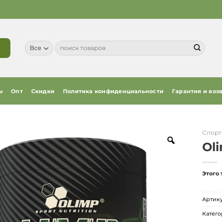
Искать:
ы
Опт
Скидки
Политика конфиденциальности
Гарантия и воз
Спорт
Ol
Этого 
Артик
Катего