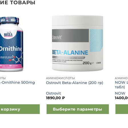
ИЕ ТОВАРЫ
Добавить
Добавить
в список
в список
желаний
желаний
ОТЫ
АМИНОКИСЛОТЫ
АМИНО
L-Ornithine 500mg
NOW L
Ostrovit Beta-Alanine (200 гр)
табл)
Ostrovit
NOW
1890,00
₽
1400,
 корзину
Выберите параметры
Этот
товар