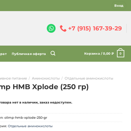
Вход
+7 (915) 167-39-29
Корзина /
0,00
₽
0
врат
Публичная оферта
ивное питание
/
Аминокислоты
/
Отдельные аминокислоты
imp HMB Xplode (250 гр)
товара нет в наличии, заказ недоступен.
ул:
olimp-hmb-xplode-250-gr
рия:
Отдельные аминокислоты