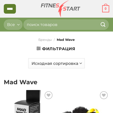
Skip
0
to
content
Искать:
Бренды
/
Mad Wave
ФИЛЬТРАЦИЯ
Mad Wave
Добавить
Добавить
в список
в список
желаний
желаний