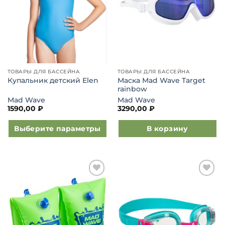
выбрать
на
странице
товара.
ТОВАРЫ ДЛЯ БАССЕЙНА
ТОВАРЫ ДЛЯ БАССЕЙНА
Маска Mad Wave Target
Купальник детский Elen
rainbow
Mad Wave
Mad Wave
1590,00
₽
3290,00
₽
Выберите параметры
В корзину
Этот
товар
имеет
несколько
Добавить
Добавить
вариаций.
в список
в список
Опции
желаний
желаний
можно
выбрать