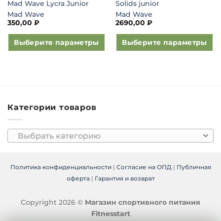
Mad Wave Lycra Junior
Solids junior
Mad Wave
Mad Wave
350,00
₽
2690,00
₽
Выберите параметры
Выберите параметры
Этот
Этот
товар
товар
имеет
имеет
несколько
несколько
вариаций.
вариаций.
Категории товаров
Опции
Опции
можно
можно
выбрать
выбрать
Выбрать категорию
на
на
странице
странице
товара.
товара.
Политика конфиденциальности
|
Согласие на ОПД
|
Публичная
оферта
|
Гарантия и возврат
Copyright 2026 ©
Магазин спортивного питания
Fitnesstart