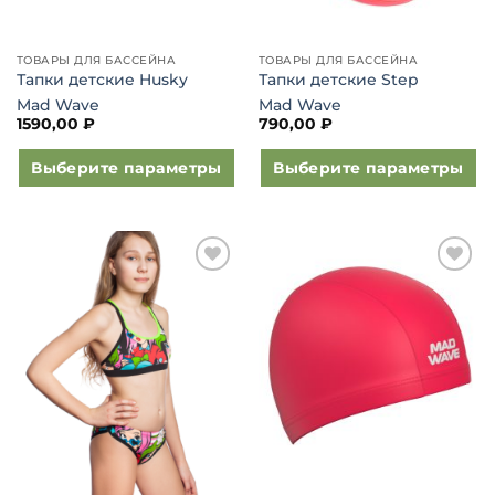
ТОВАРЫ ДЛЯ БАССЕЙНА
ТОВАРЫ ДЛЯ БАССЕЙНА
Тапки детские Husky
Тапки детские Step
Mad Wave
Mad Wave
1590,00
₽
790,00
₽
Выберите параметры
Выберите параметры
Этот
Этот
товар
товар
имеет
имеет
несколько
несколько
Добавить
Добавить
вариаций.
вариаций.
в список
в список
Опции
Опции
желаний
желаний
можно
можно
выбрать
выбрать
на
на
странице
странице
товара.
товара.