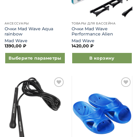
товара.
товара.
АКСЕССУАРЫ
ТОВАРЫ ДЛЯ БАССЕЙНА
Очки Mad Wave Aqua
Очки Mad Wave
rainbow
Performance Alien
Mad Wave
Mad Wave
1390,00
₽
1420,00
₽
Выберите параметры
В корзину
Этот
товар
имеет
несколько
Добавить
Добавить
вариаций.
в список
в список
Опции
желаний
желаний
можно
выбрать
на
странице
товара.