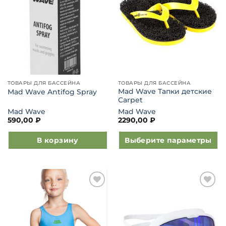
ТОВАРЫ ДЛЯ БАССЕЙНА
ТОВАРЫ ДЛЯ БАССЕЙНА
Mad Wave Тапки детские
Mad Wave Antifog Spray
Carpet
Mad Wave
Mad Wave
590,00
₽
2290,00
₽
В корзину
Выберите параметры
Этот
товар
имеет
несколько
Добавить
Добавить
вариаций.
в список
в список
Опции
желаний
желаний
можно