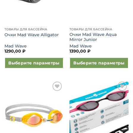
странице
странице
товара.
товара.
ТОВАРЫ ДЛЯ БАССЕЙНА
ТОВАРЫ ДЛЯ БАССЕЙНА
Очки Mad Wave Aqua
Очки Mad Wave Alligator
Mirror Junior
Mad Wave
Mad Wave
1290,00
₽
1390,00
₽
Выберите параметры
Выберите параметры
Этот
Этот
товар
товар
имеет
имеет
несколько
несколько
Добавить
Добавить
вариаций.
вариаций.
в список
в список
Опции
Опции
желаний
желаний
можно
можно
выбрать
выбрать
на
на
странице
странице