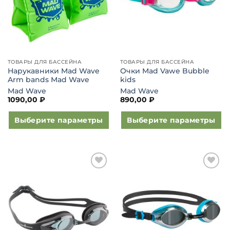
на
странице
товара.
ТОВАРЫ ДЛЯ БАССЕЙНА
ТОВАРЫ ДЛЯ БАССЕЙНА
Нарукавники Mad Wave
Очки Mad Vawe Bubble
Arm bands Mad Wave
kids
Mad Wave
Mad Wave
1090,00
₽
890,00
₽
Выберите параметры
Выберите параметры
Этот
Этот
товар
товар
имеет
имеет
несколько
несколько
Добавить
Добавить
вариаций.
вариаций.
в список
в список
Опции
Опции
желаний
желаний
можно
можно
выбрать
выбрать
на
на