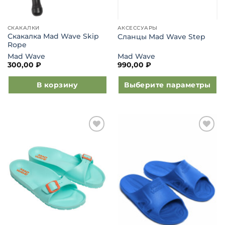
СКАКАЛКИ
АКСЕССУАРЫ
Скакалка Mad Wave Skip
Сланцы Mad Wave Step
Rope
Mad Wave
Mad Wave
300,00
₽
990,00
₽
В корзину
Выберите параметры
Этот
товар
имеет
несколько
Добавить
Добавить
вариаций.
в список
в список
Опции
желаний
желаний
можно
выбрать
на
странице
товара.