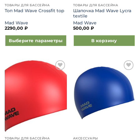
ТОВАРЫ ДЛЯ БАССЕЙНА
ТОВАРЫ ДЛЯ БАССЕЙНА
Шапочка Mad Wave Lycra
Топ Mad Wave Crossfit top
textile
Mad Wave
Mad Wave
2290,00
₽
500,00
₽
Выберите параметры
В корзину
Этот
товар
имеет
несколько
Добавить
Добавить
вариаций.
в список
в список
Опции
желаний
желаний
можно
выбрать
на
странице
товара.
ТОВАРЫ ДЛЯ БАССЕЙНА
АКСЕССУАРЫ