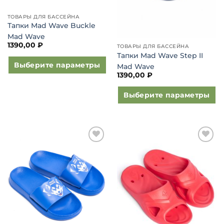
ТОВАРЫ ДЛЯ БАССЕЙНА
Тапки Mad Wave Buckle
Mad Wave
1390,00
₽
ТОВАРЫ ДЛЯ БАССЕЙНА
Тапки Mad Wave Step II
Выберите параметры
Mad Wave
1390,00
₽
Этот
товар
Выберите параметры
имеет
Этот
несколько
товар
вариаций.
имеет
Опции
несколько
можно
Добавить
Добавить
вариаций.
выбрать
в список
в список
Опции
на
желаний
желаний
можно
странице
выбрать
товара.
на
странице
товара.