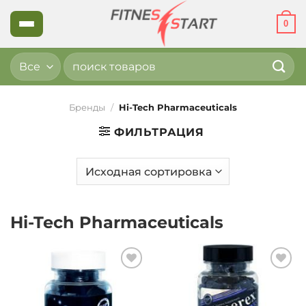
Skip
0
to
content
Искать:
Бренды
/
Hi-Tech Pharmaceuticals
ФИЛЬТРАЦИЯ
Hi-Tech Pharmaceuticals
Добавить
Добавить
в список
в список
желаний
желаний