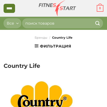
Skip
0
to
content
Искать:
Бренды
/
Country Life
ФИЛЬТРАЦИЯ
Country Life