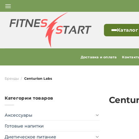
Skip
to
content
Каталог
Доставка и оплата
Контакт
Бренды
/
Centurion Labs
Centur
Категории товаров
Аксессуары
Готовые напитки
Диетическое питание