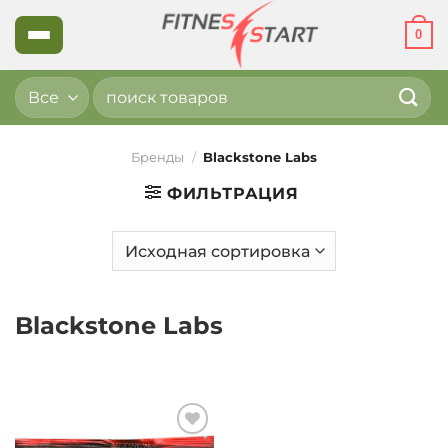
Skip
0
to
content
Искать:
Бренды
/
Blackstone Labs
ФИЛЬТРАЦИЯ
Blackstone Labs