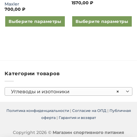
1570,00
₽
Maxler
700,00
₽
Выберите параметры
Выберите параметры
Этот
Этот
товар
товар
имеет
имеет
несколько
несколько
вариаций.
вариаций.
Опции
Опции
можно
можно
Категории товаров
выбрать
выбрать
на
на
странице
странице
Углеводы и изотоники
×
товара.
товара.
Политика конфиденциальности
|
Согласие на ОПД
|
Публичная
оферта
|
Гарантия и возврат
Copyright 2026 ©
Магазин спортивного питания