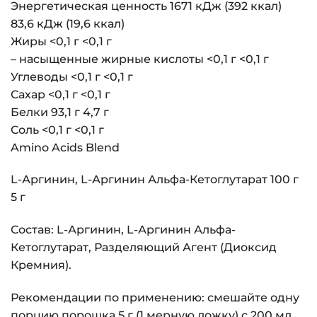
Энергетическая ценность 1671 кДж (392 ккал)
83,6 кДж (19,6 ккал)
Жиры <0,1 г <0,1 г
– насыщенные жирные кислоты <0,1 г <0,1 г
Углеводы <0,1 г <0,1 г
Сахар <0,1 г <0,1 г
Белки 93,1 г 4,7 г
Соль <0,1 г <0,1 г
Amino Acids Blend
L-Аргинин, L-Аргинин Альфа-Кетоглутарат 100 г
5 г
Состав: L-Аргинин, L-Аргинин Альфа-
Кетоглутарат, Разделяющий Агент (Диоксид
Кремния).
Рекомендации по применению: смешайте одну
порцию порошка 5 г (1 мерную ложку) с 200 мл