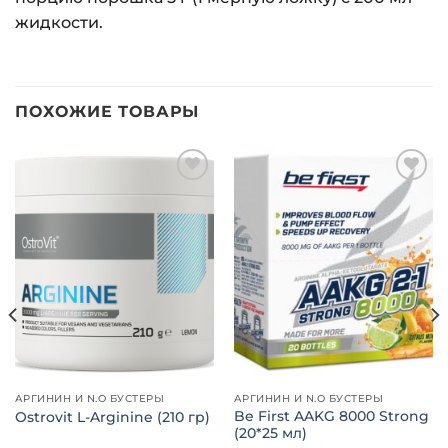
жидкости.
ПОХОЖИЕ ТОВАРЫ
Добавить
Добавить
в список
в список
желаний
желаний
АРГИНИН И N.O БУСТЕРЫ
АРГИНИН И N.O БУСТЕРЫ
Be First AAKG 8000 Strong
Ostrovit L-Arginine (210 гр)
(20*25 мл)