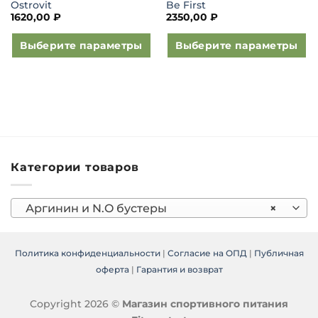
Ostrovit
Be First
1620,00
₽
2350,00
₽
Выберите параметры
Выберите параметры
Этот
Этот
товар
товар
имеет
имеет
несколько
несколько
вариаций.
вариаций.
Опции
Опции
можно
можно
Категории товаров
выбрать
выбрать
на
на
странице
странице
Аргинин и N.O бустеры
×
товара.
товара.
Политика конфиденциальности
|
Согласие на ОПД
|
Публичная
оферта
|
Гарантия и возврат
Copyright 2026 ©
Магазин спортивного питания