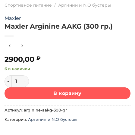
Спортивное питание
/
Аргинин и N.O бустеры
Maxler
Maxler Arginine AAKG (300 гр.)
2900,00
₽
6 в наличии
Количество товара Maxler Arginine AAKG (300 гр.)
В корзину
Артикул:
arginine-aakg-300-gr
Категория:
Аргинин и N.O бустеры