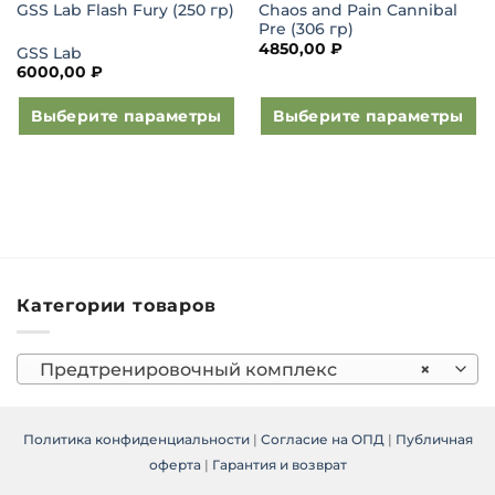
Chaos and Pain Cannibal
GSS Lab Flash Fury (250 гр)
Pre (306 гр)
4850,00
₽
GSS Lab
6000,00
₽
Выберите параметры
Выберите параметры
Этот
Этот
товар
товар
имеет
имеет
несколько
несколько
вариаций.
вариаций.
Опции
Опции
можно
можно
Категории товаров
выбрать
выбрать
на
на
странице
странице
Предтренировочный комплекс
×
товара.
товара.
Политика конфиденциальности
|
Согласие на ОПД
|
Публичная
оферта
|
Гарантия и возврат