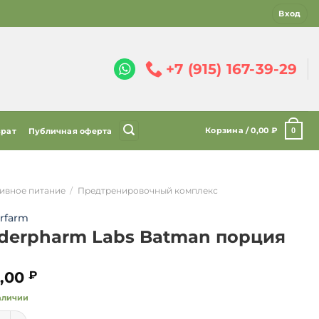
Вход
+7 (915) 167-39-29
Корзина /
0,00
₽
0
врат
Публичная оферта
ивное питание
/
Предтренировочный комплекс
rfarm
derpharm Labs Batman порция
,00
₽
аличии
ество товара Underpharm Labs Batman порция