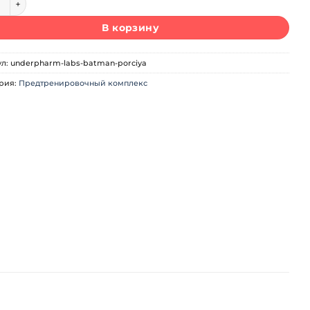
В корзину
ул:
underpharm-labs-batman-porciya
рия:
Предтренировочный комплекс