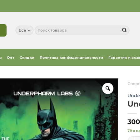
Искать:
ы
Опт
Скидки
Политика конфиденциальности
Гарантия и воз
Спорт
Unde
Un
300
79 в н
Колич