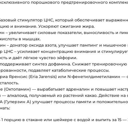
эксклюзивного порошкового предтренировочного комплекс
базовый стимулятор ЦНС, который обеспечивает выраженн
цию и внимание. Ускоряют сжигание жира.
ин – увеличивает силовые показатели, выносливость и пи
кислоты в мышцах.
ин – донатор оксида азота, улучшает пампинг и мышечное
р ЦНС – усиливает концентрацию внимания и стимулирует
сть и даёт лёгкое чувство эйфории.
 поддерживает синтез дофамина. Снижает тренировочную 
рованности, подавляет катаболические процессы.
Эриа Яренсис (Eria Jarensis) или N-фенетилдиметиламин —
сталость.
e (Октопамин) — вырабатыает адреналин и повышает наст
 — алкалоид, получаемый из растений какао. Действие на
-A (Гуперзин А) улучшает процессы памяти и положительн
мать:
1 порцию в стакане или шейкере с водой и выпить за 15 —