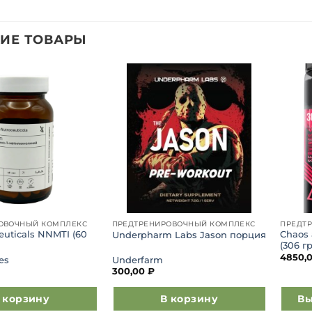
ИЕ ТОВАРЫ
Добавить
Добавить
в список
в список
желаний
желаний
ОВОЧНЫЙ КОМПЛЕКС
ПРЕДТРЕНИРОВОЧНЫЙ КОМПЛЕКС
ПРЕДТ
euticals NNMTI (60
Chaos 
Underpharm Labs Jason порция
(306 гр
4850,
es
Underfarm
300,00
₽
 корзину
В корзину
Вы