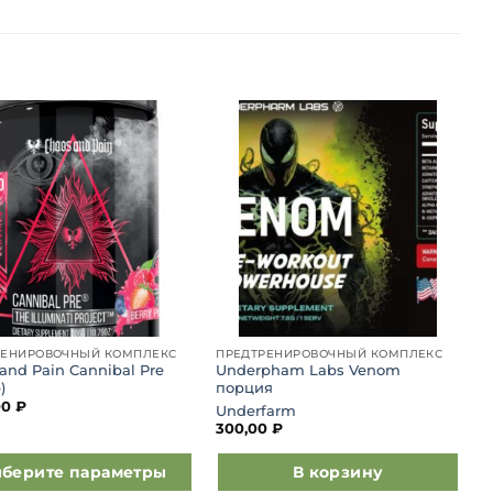
Добавить
Добавить
в список
в список
желаний
желаний
РЕНИРОВОЧНЫЙ КОМПЛЕКС
ПРЕДТРЕНИРОВОЧНЫЙ КОМПЛЕКС
and Pain Cannibal Pre
Underpham Labs Venom
)
порция
00
₽
Underfarm
300,00
₽
берите параметры
В корзину