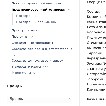
1 порция 
Посттренировочный комплекс
Предтренировочный комплекс
Состав:
Предтреник
Кофеин – 
концентра
Предтреник порционный
Бета-Алан
Препараты для сна
молочной 
Протеины
Л-Цитрулл
Стимулято
Специальные препараты
выносливо
Средства для поднятия тестостерона
Тирозин –
перетрени
Средства для суставов и связок
Экстракт 
Углеводы и изотоники
апатию и у
Энергетики
Octopamin
Теобромин
Huperzine
Бренды
Как прини
Размешать 