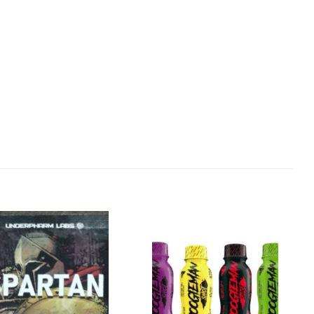
Добавить
Добавить
в список
в список
желаний
желаний