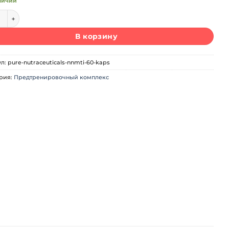
личии
ество товара Pure Nutraceuticals NNMTI (60 капс)
В корзину
ул:
pure-nutraceuticals-nnmti-60-kaps
рия:
Предтренировочный комплекс