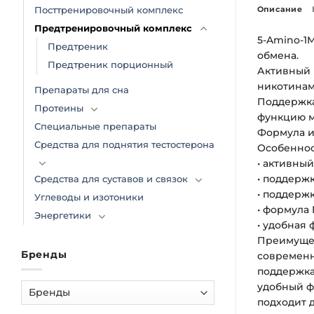
Описание
Посттренировочный комплекс
Предтренировочный комплекс
5-Amino-1
Предтреник
обмена.
Предтреник порционный
Активный 
никотинам
Препараты для сна
Поддержка
Протеины
функцию м
Специальные препараты
Формула и
Средства для поднятия тестостерона
Особенно
• активны
• поддерж
Средства для суставов и связок
• поддерж
Углеводы и изотоники
• формула
Энергетики
• удобная 
Преимуще
Бренды
современн
поддержка
удобный ф
подходит 