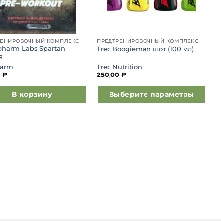
РЕНИРОВОЧНЫЙ КОМПЛЕКС
ПРЕДТРЕНИРОВОЧНЫЙ КОМПЛЕКС
pharm Labs Spartan
Trec Boogieman шот (100 мл)
я
farm
Trec Nutrition
0
₽
250,00
₽
В корзину
Выберите параметры
Этот
товар
имеет
несколько
вариаций.
Опции
можно
выбрать
на
странице
товара.