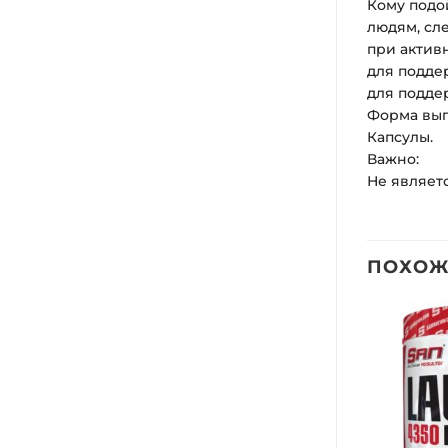
Кому подо
людям, сл
при актив
для подде
для подде
Форма вып
Капсулы.
Важно:
Не являет
ПОХОЖ
Добавить
Добавить
в список
в список
желаний
желаний