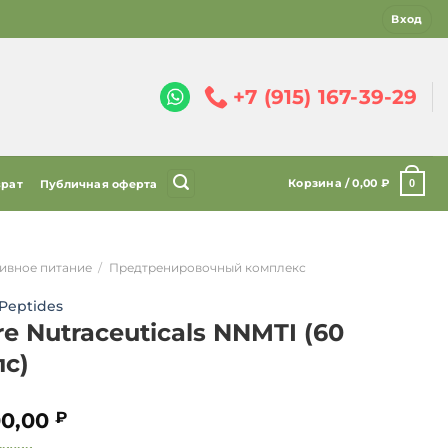
Вход
+7 (915) 167-39-29
Корзина /
0,00
₽
0
врат
Публичная оферта
ивное питание
/
Предтренировочный комплекс
Peptides
e Nutraceuticals NNMTI (60
пс)
00,00
₽