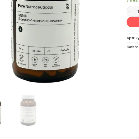
7 в на
Колич
Артик
Катего