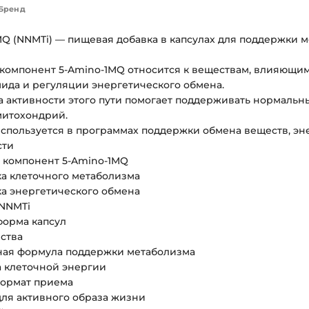
Бренд
MQ (NNMTi) — пищевая добавка в капсулах для поддержки 
компонент 5-Amino-1MQ относится к веществам, влияющим
ида и регуляции энергетического обмена.
 активности этого пути помогает поддерживать нормальн
итохондрий.
спользуется в программах поддержки обмена веществ, эне
сти
й компонент 5-Amino-1MQ
ка клеточного метаболизма
ка энергетического обмена
 NNMTi
форма капсул
ства
ая формула поддержки метаболизма
 клеточной энергии
ормат приема
для активного образа жизни