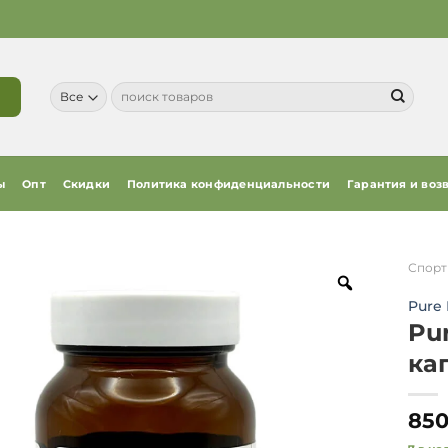
Искать:
ы
Опт
Скидки
Политика конфиденциальности
Гарантия и воз
Спорт
Pure 
Pur
ка
85