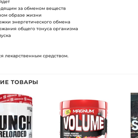
йдет
едящим за обменом веществ
ном образе жизни
ржки энергетического обмена
ржания общего тонуса организма
уска
ся лекарственным средством.
ИЕ ТОВАРЫ
Добавить
Добавить
в список
в список
желаний
желаний