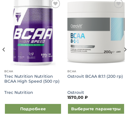
Добавить
Добавить
в список
в список
желаний
желаний
BCAA
BCAA
Trec Nutrition Nutrition
Ostrovit BCAA 8:1:1 (200 гр)
BCAA High Speed (500 гр)
Trec Nutrition
Ostrovit
1570,00
₽
Подробнее
Выберите параметры
Этот
товар
имеет