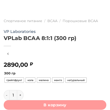
Спортивное питание
/
BCAA
/
Порошковые BCAA
VP Laboratories
VPLab BCAA 8:1:1 (300 гр)
2890,00
₽
300 гр
грейпфрукт
кола
малина
манго
натуральный
Количество товара VPLab BCAA 8:1:1 (300 гр)
В корзину