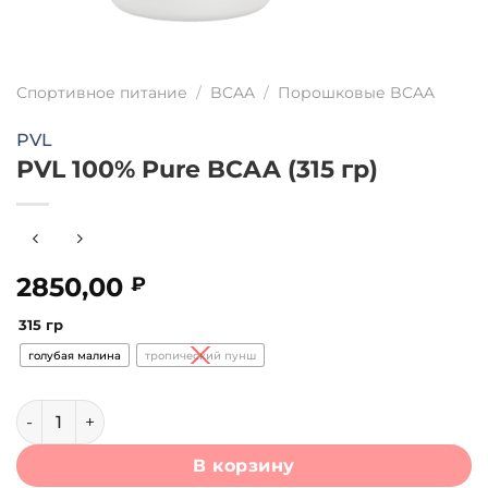
Спортивное питание
/
BCAA
/
Порошковые BCAA
PVL
PVL 100% Pure BCAA (315 гр)
2850,00
₽
315 гр
голубая малина
тропический пунш
Количество товара PVL 100% Pure BCAA (315 гр)
В корзину