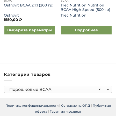
BCAA
BCAA
Trec Nutrition Nutrition
Ostrovit BCAA 2:1:1 (200 гр)
BCAA High Speed (500 гр)
Ostrovit
Trec Nutrition
1550,00
₽
Выберите параметры
Подробнее
Этот
товар
имеет
несколько
вариаций.
Опции
можно
Категории товаров
выбрать
на
странице
Порошковые BCAA
×
товара.
Политика конфиденциальности
|
Согласие на ОПД
|
Публичная
оферта
|
Гарантия и возврат