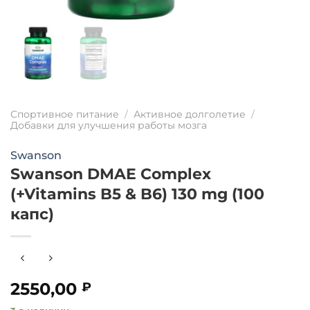
Спортивное питание
/
Активное долголетие
/
Добавки для улучшения работы мозга
Swanson
Swanson DMAE Complex
(+Vitamins B5 & B6) 130 mg (100
капс)
2550,00
₽