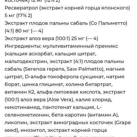
косточек) 12 мг (12% 2)
Ресвератрол (экстракт корней горца японского)
5 мг (17% 2)
Экстракт плодов пальмы сабаль (Со Пальметто)
(4:1) 80 мг (— 4)
Экстракт алоэ вера (100:1) 25 мг (— 4)
Ингредиенты: мультивитаминный премикс
(кальция аскорбат, кальция цитрат,
мальтодекстрин, экстракт (4:1) плодов пальмы
сабаль (Serenoa repens, Saw Palmetto), магния
цитрат, D-альфа-токоферола сукцинат, натрия
борат, цинка глицинат, холина битартрат,
витамин К2, альфа-липоевая кислота, экстракт
(100:1) алоэ вера (Aloe Vera), калия хлорид,
никотинамид, пантотенат кальция, L-
селенометионин, бета-каротин (витамин A),
ликопин, экстракт виноградных косточек (Grape
seed), инозитол, экстракт корней горца