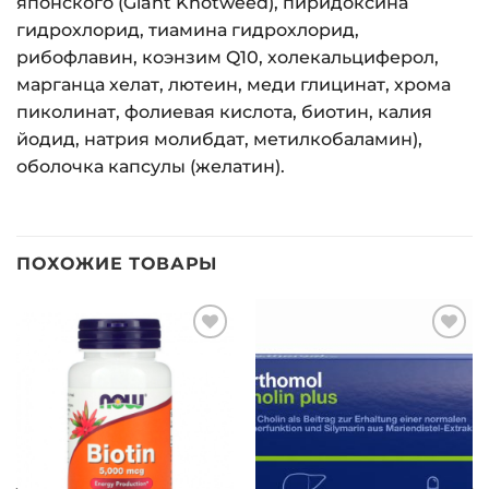
японского (Giant Knotweed), пиридоксина
гидрохлорид, тиамина гидрохлорид,
рибофлавин, коэнзим Q10, холекальциферол,
марганца хелат, лютеин, меди глицинат, хрома
пиколинат, фолиевая кислота, биотин, калия
йодид, натрия молибдат, метилкобаламин),
оболочка капсулы (желатин).
ПОХОЖИЕ ТОВАРЫ
Добавить
Добавить
в список
в список
желаний
желаний