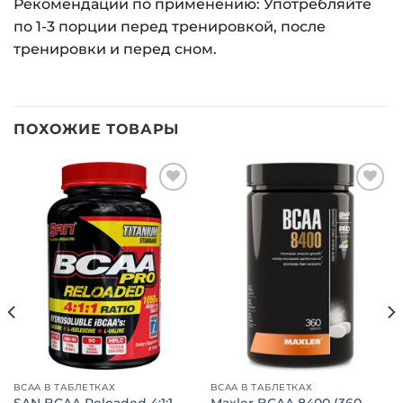
Рекомендации по применению: Употребляйте
по 1-3 порции перед тренировкой, после
тренировки и перед сном.
ПОХОЖИЕ ТОВАРЫ
Добавить
Добавить
в список
в список
желаний
желаний
BCAA В ТАБЛЕТКАХ
BCAA В ТАБЛЕТКАХ
SAN BCAA Reloaded 4:1:1
Maxler BCAA 8400 (360