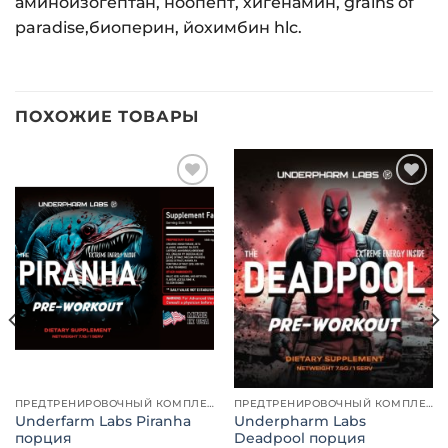
аминоизогептан, ноопепт, хигенамин, grains of
paradise,биоперин, йохимбин hlc.
ПОХОЖИЕ ТОВАРЫ
Добавить
Добавить
в список
в список
желаний
желаний
ПРЕДТРЕНИРОВОЧНЫЙ КОМПЛЕКС
ПРЕДТРЕНИРОВОЧНЫЙ КОМПЛЕКС
Underfarm Labs Piranha
Underpharm Labs
порция
Deadpool порция