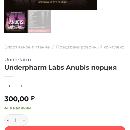
Спортивное питание
/
Предтренировочный комплекс
Underfarm
Underpharm Labs Anubis порция
300,00
₽
41 в наличии
Количество товара Underpharm Labs Anubis порция