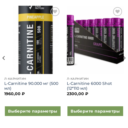
Добавить
Добавить
в список
в список
желаний
желаний
Л-КАРНИТИН
Л-КАРНИТИН
L-Carnitine 90.000 мг (500
L-Carnitine 6000 Shot
мл)
(12*110 мл)
1960,00
₽
2300,00
₽
Выберите параметры
Выберите параметры
Этот
Этот
товар
товар