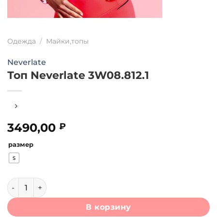
Одежда
/
Майки,топы
Neverlate
Топ Neverlate 3W08.812.1
3490,00
₽
размер
S
Количество товара Топ Neverlate 3W08.812.1
В корзину