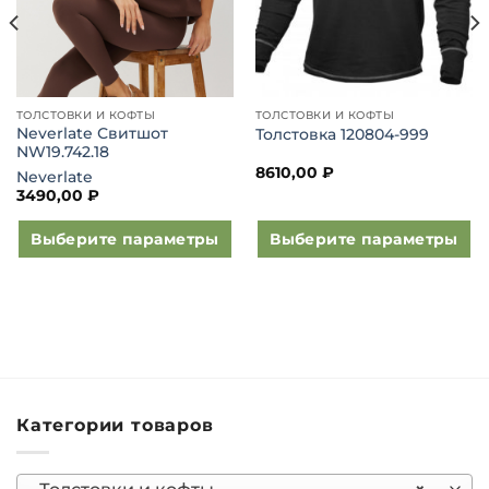
ТОЛСТОВКИ И КОФТЫ
ТОЛСТОВКИ И КОФТЫ
Neverlate Свитшот
Толстовка 120804-999
NW19.742.18
8610,00
₽
Neverlate
3490,00
₽
Выберите параметры
Выберите параметры
Этот
Этот
товар
товар
имеет
имеет
несколько
несколько
вариаций.
вариаций.
Опции
Опции
можно
можно
Категории товаров
выбрать
выбрать
на
на
странице
странице