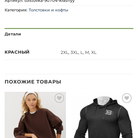
Артикул:
tolstovka-90704-krasnyy
Категория:
Толстовки и кофты
Детали
КРАСНЫЙ
2XL, 3XL, L, M, XL
ПОХОЖИЕ ТОВАРЫ
Добавить
Добавить
в список
в список
желаний
желаний