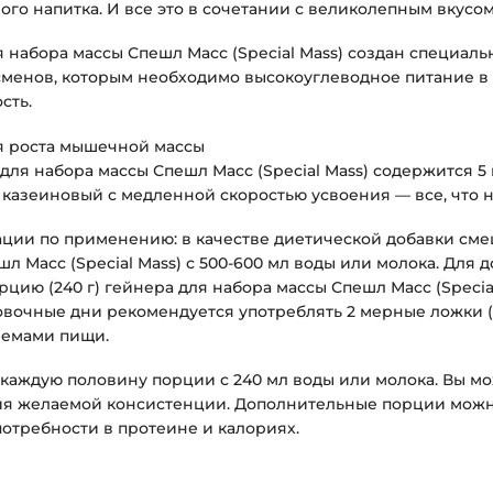
ого напитка. И все это в сочетании с великолепным вкусом
 набора массы Спешл Масс (Special Mass) создан специаль
сменов, которым необходимо высокоуглеводное питание в
сть.
я роста мышечной массы
 для набора массы Спешл Масс (Special Mass) содержится 5
 казеиновый с медленной скоростью усвоения — все, что н
ции по применению: в качестве диетической добавки смеш
шл Масс (Special Mass) с 500-600 мл воды или молока. Для
цию (240 г) гейнера для набора массы Спешл Масс (Specia
вочные дни рекомендуется употреблять 2 мерные ложки (1
емами пищи.
каждую половину порции с 240 мл воды или молока. Вы м
я желаемой консистенции. Дополнительные порции можно
потребности в протеине и калориях.