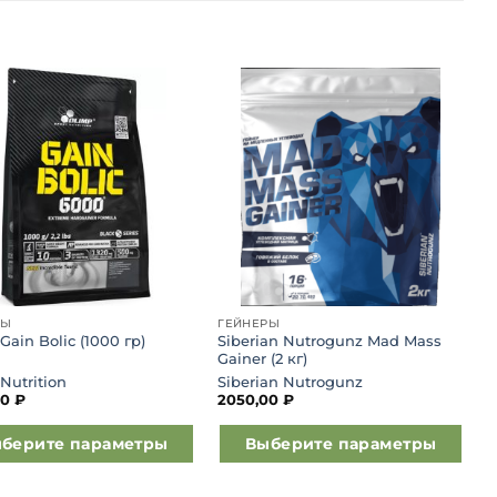
Добавить
Добавить
в список
в список
желаний
желаний
РЫ
ГЕЙНЕРЫ
Siberian Nutrogunz Mad Mass
Gain Bolic (1000 гр)
Gainer (2 кг)
Nutrition
Siberian Nutrogunz
00
₽
2050,00
₽
берите параметры
Выберите параметры
Этот
товар