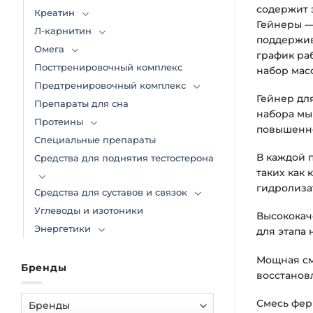
содержит 
Креатин
Гейнеры —
Л-карнитин
поддержив
Омега
график ра
Посттренировочный комплекс
набор мас
Предтренировочный комплекс
Гейнер дл
Препараты для сна
набора мы
Протеины
повышенно
Специальные препараты
В каждой 
Средства для поднятия тестостерона
таких как
гидролиза
Средства для суставов и связок
Углеводы и изотоники
Высококач
Энергетики
для этапа
Мощная см
Бренды
восстанов
Смесь фер