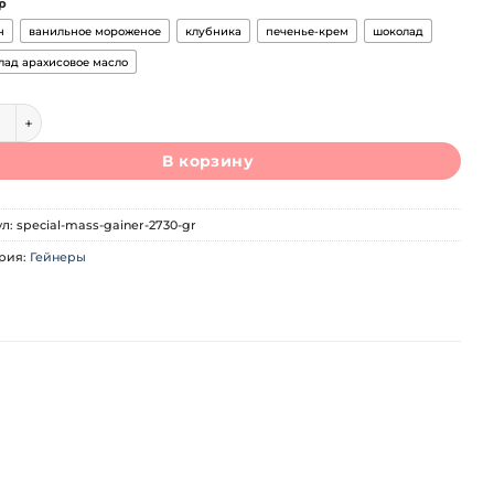
р
н
ванильное мороженое
клубника
печенье-крем
шоколад
лад арахисовое масло
ество товара Maxler Special Mass Gainer (2730 гр)
В корзину
ул:
special-mass-gainer-2730-gr
рия:
Гейнеры