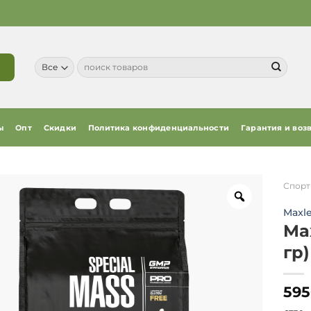
Искать:
ы
Опт
Скидки
Политика конфиденциальности
Гарантия и воз
Спорт
Maxle
Max
гр)
595