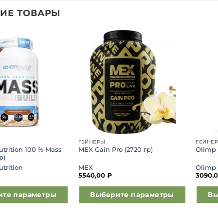
ИЕ ТОВАРЫ
Добавить
Добавить
в список
в список
желаний
желаний
ГЕЙНЕРЫ
ГЕЙНЕ
utrition 100 % Mass
MEX Gain Pro (2720 гр)
Olimp 
р)
trition
MEX
Olimp 
5540,00
₽
3090,
ите параметры
Выберите параметры
Вы
Этот
Этот
товар
товар