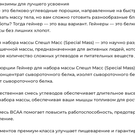
энзимы для лучшего усвоения
 это белково-углеводные порошки, направленные на быст
ать массу тела, но вам сложно готовить разнообразные б
боты? Тогда гейнер — это ваш вариант. Гейнеры — это бел
сы без лишних хлопот.
я набора массы Спешл Масс (Special Mass) — это научно р
шечной массы, предназначенная для активных людей, ко
е количество сложных углеводов и питательных веществ 
порции Гейнер для набора массы Спешл Масс (Special Mass
 концентрат сывороточного белка, изолят сывороточного б
т сывороточного белка.
ественная смесь углеводов обеспечивает длительное выс
 набора массы, обеспечивая ваши мышцы топливом для рост
есь BCAA помогает повысить работоспособность, предотв
ление.
ментов премиум-класса улучшает пищеварение и гарантиру