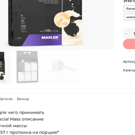
2730 г
бана
шоко
Колич
Артик
Катего
Детали
Бренд
для чего принимать
cial Mass описание
чной массы
и 57 г протеина на порцию*