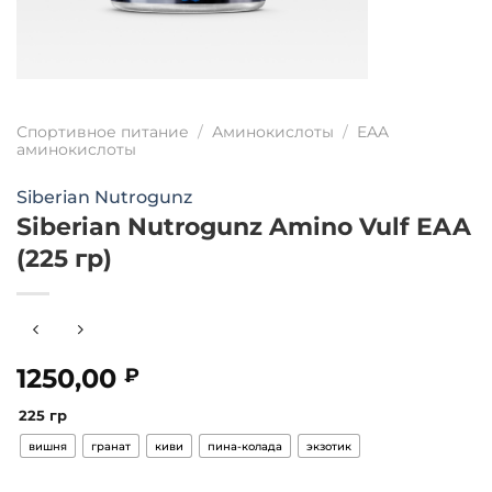
Спортивное питание
/
Аминокислоты
/
EAA
аминокислоты
Siberian Nutrogunz
Siberian Nutrogunz Amino Vulf EAA
(225 гр)
1250,00
₽
225 гр
вишня
гранат
киви
пина-колада
экзотик