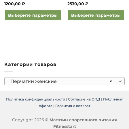
1200,00
₽
2530,00
₽
Выберите параметры
Выберите параметры
Этот
Этот
товар
товар
имеет
имеет
несколько
несколько
вариаций.
вариаций.
Опции
Опции
можно
можно
Категории товаров
выбрать
выбрать
на
на
странице
странице
Перчатки женские
×
товара.
товара.
Политика конфиденциальности
|
Согласие на ОПД
|
Публичная
оферта
|
Гарантия и возврат
Copyright 2026 ©
Магазин спортивного питания
Fitnesstart