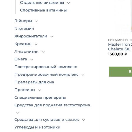
Отдельные витамины
Спортивные витамины
Гейнеры
Глютамин
Жиросжигатели
ЕРАЛЫ
ВИТАМИНЫ И МИНЕРАЛЫ
ВИТАМИНЫ И
Креатин
oro Biotin &
Ostrovit Vitamin C 1000 (120
Maxler Iron 
апс)
капс)
Chelate (90
Л-карнитин
1360,00
₽
boro
Ostrovit
Омега
1470,00
₽
Посттренировочный комплекс
зину
В корзину
В
Предтренировочный комплекс
Препараты для сна
Протеины
Специальные препараты
Средства для поднятия тестостерона
Средства для суставов и связок
Углеводы и изотоники