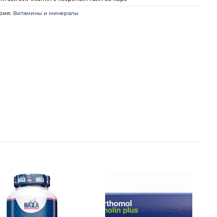
рия:
Витамины и минералы
Добавить
Добавить
в список
в список
желаний
желаний