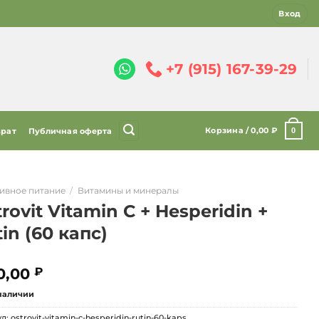
Вход
+7 (915) 167-39-29
Корзина /
0,00
₽
0
врат
Публичная оферта
ивное питание
/
Витамины и минералы
rovit Vitamin C + Hesperidin +
in (60 капс)
0,00
₽
 наличии
ул:
ostrovit-vitamin-c-hesperidin-rutin-60-kaps