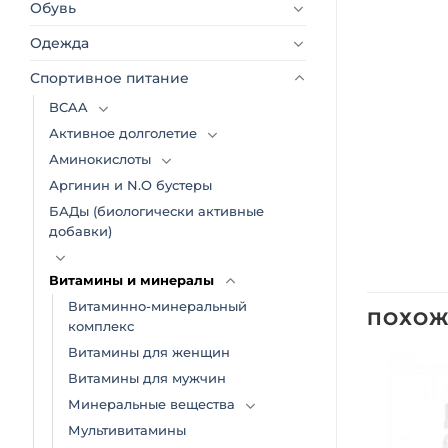
Обувь
Одежда
Спортивное питание
BCAA
Активное долголетие
Аминокислоты
Аргинин и N.O бустеры
БАДы (биологически активные
добавки)
Витамины и минералы
Витаминно-минеральный
ПОХОЖ
комплекс
Витамины для женщин
Витамины для мужчин
Добавить
Добавить
Минеральные вещества
в список
в список
желаний
желаний
Мультивитамины