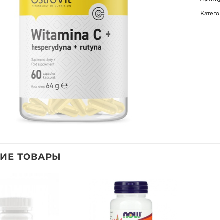
Катего
ИЕ ТОВАРЫ
Добавить
Добавить
в список
в список
желаний
желаний