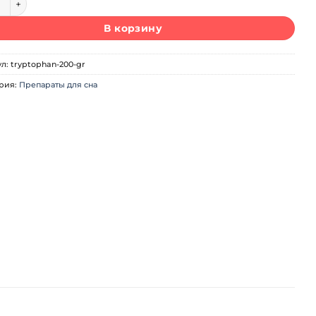
В корзину
ул:
tryptophan-200-gr
рия:
Препараты для сна