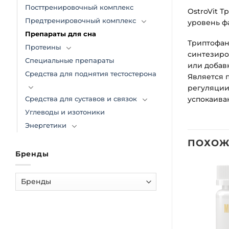
Посттренировочный комплекс
OstroVit Т
Предтренировочный комплекс
уровень ф
Препараты для сна
Триптофан
Протеины
синтезиро
Специальные препараты
или добав
Средства для поднятия тестостерона
Является 
регуляции
успокаива
Средства для суставов и связок
Углеводы и изотоники
Энергетики
ПОХОЖ
Бренды
Добавить
Добавить
в список
в список
желаний
желаний