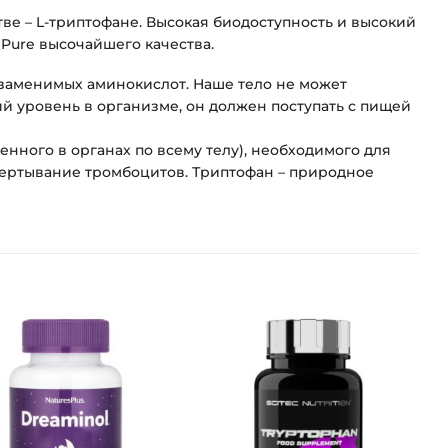
тве – L-триптофане. Высокая биодоступность и высокий
Pure высочайшего качества.
езаменимых аминокислот. Наше тело не может
й уровень в организме, он должен поступать с пищей
ного в органах по всему телу), необходимого для
свертывание тромбоцитов. Триптофан – природное
Добавить
Добавить
в список
в список
желаний
желаний