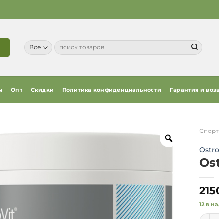
Искать:
ы
Опт
Скидки
Политика конфиденциальности
Гарантия и воз
Спорт
Ostro
Ost
215
12 в н
Колич