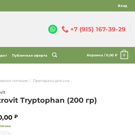
Вход
+7 (915) 167-39-29
Корзина /
0,00
₽
0
врат
Публичная оферта
ивное питание
/
Препараты для сна
vit
rovit Tryptophan (200 гр)
0,00
₽
аличии
ество товара Ostrovit Tryptophan (200 гр)