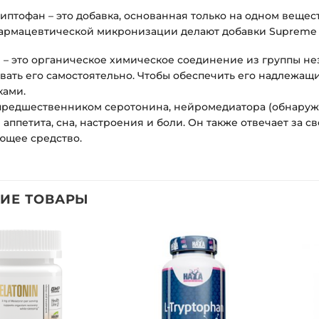
риптофан – это добавка, основанная только на одном вещес
армацевтической микронизации делают добавки Supreme 
 – это органическое химическое соединение из группы н
вать его самостоятельно. Чтобы обеспечить его надлежащи
ками.
предшественником серотонина, нейромедиатора (обнаружен
 аппетита, сна, настроения и боли. Он также отвечает за 
ющее средство.
ИЕ ТОВАРЫ
Добавить
Добавить
в список
в список
желаний
желаний