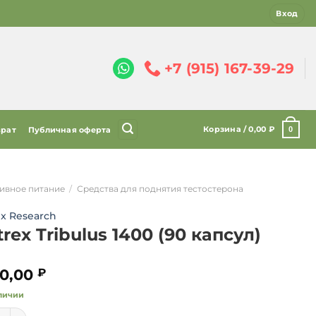
Вход
+7 (915) 167-39-29
Корзина /
0,00
₽
0
врат
Публичная оферта
ивное питание
/
Средства для поднятия тестостерона
x Research
rex Tribulus 1400 (90 капсул)
0,00
₽
личии
ество товара Nutrex Tribulus 1400 (90 капсул)