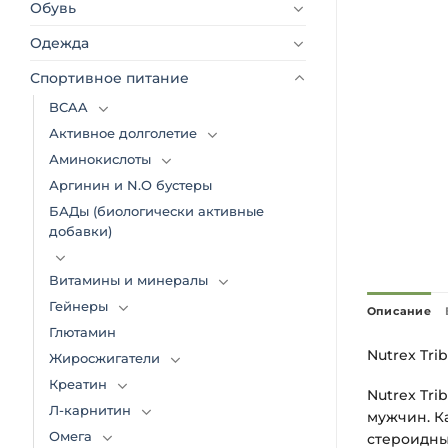
Обувь
Одежда
Спортивное питание
BCAA
Активное долголетие
Аминокислоты
Аргинин и N.O бустеры
БАДы (биологически активные
добавки)
Витамины и минералы
Гейнеры
Описание
Глютамин
Nutrex Tri
Жиросжигатели
Креатин
Nutrex Tri
Л-карнитин
мужчин. Ка
Омега
стероидны