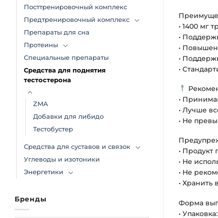
Посттренировочный комплекс
Преимущест
Предтренировочный комплекс
• 1400 мг 
Препараты для сна
• Поддерж
Протеины
• Повышен
• Поддерж
Специальные препараты
• Стандар
Средства для поднятия
тестостерона
Рекомен
• Принимай
ZMA
• Лучше в
Добавки для либидо
• Не прев
Тестобустер
Предупре
Средства для суставов и связок
• Продукт
Углеводы и изотоники
• Не испо
• Не реко
Энергетики
• Хранить 
Бренды
Форма вып
• Упаковка