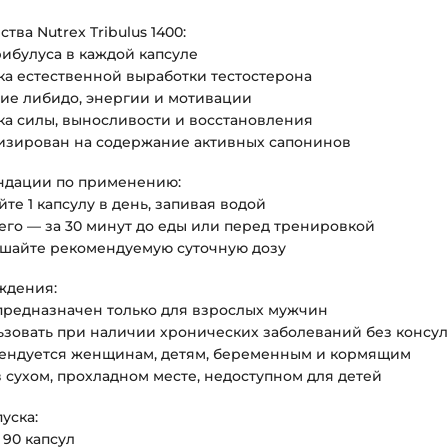
ва Nutrex Tribulus 1400:
трибулуса в каждой капсуле
ка естественной выработки тестостерона
ие либидо, энергии и мотивации
ка силы, выносливости и восстановления
тизирован на содержание активных сапонинов
дации по применению:
те 1 капсулу в день, запивая водой
сего — за 30 минут до еды или перед тренировкой
ышайте рекомендуемую суточную дозу
ждения:
 предназначен только для взрослых мужчин
льзовать при наличии хронических заболеваний без консу
мендуется женщинам, детям, беременным и кормящим
в сухом, прохладном месте, недоступном для детей
уска:
: 90 капсул