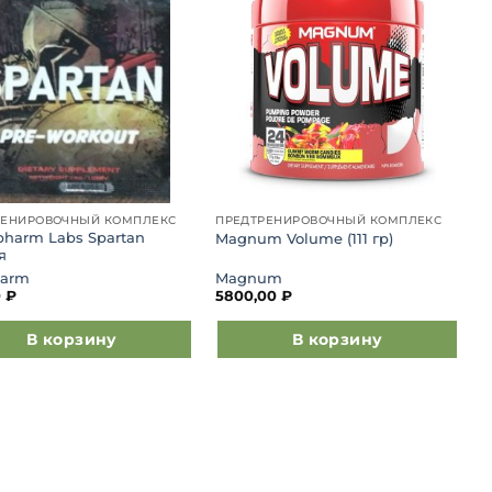
Добавить
Добавить
в список
в список
желаний
желаний
РЕНИРОВОЧНЫЙ КОМПЛЕКС
ПРЕДТРЕНИРОВОЧНЫЙ КОМПЛЕКС
pharm Labs Spartan
Magnum Volume (111 гр)
я
farm
Magnum
0
₽
5800,00
₽
В корзину
В корзину