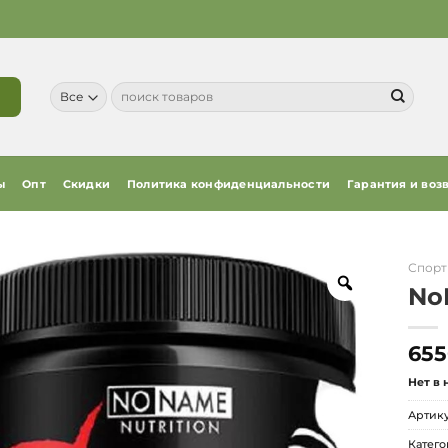
Искать:
ы
Опт
Скидки
Политика конфиденциальности
Гарантия и воз
Спорт
NoN
655
Нет в
Артик
Катего