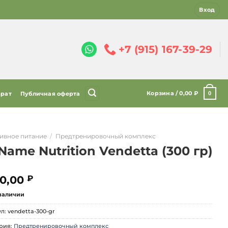
Вход
+7 (915) 167-39-29
Корзина /
0,00
₽
0
врат
Публичная оферта
ивное питание
/
Предтренировочный комплекс
ame Nutrition Vendetta (300 гр)
0,00
₽
 наличии
ул:
vendetta-300-gr
рия:
Предтренировочный комплекс