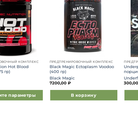
Добавить
Добавить
в список
в список
желаний
желаний
ОВОЧНЫЙ КОМПЛЕКС
ПРЕДТРЕНИРОВОЧНЫЙ КОМПЛЕКС
ПРЕДТ
tion Hot Blood
Black Magic Ectoplasm Voodoo
Under
5 гр)
(400 гр)
порци
Black Magic
Under
7200,00
₽
300,0
ите параметры
В корзину