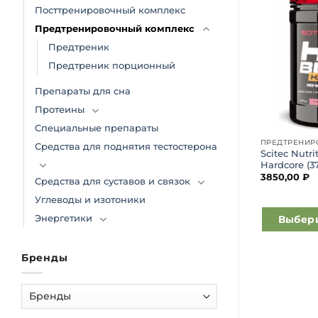
Посттренировочный комплекс
Добавить
Добавить
в список
в список
Предтренировочный комплекс
желаний
желаний
Предтреник
Предтреник порционный
Препараты для сна
Протеины
Специальные препараты
НЫЙ КОМПЛЕКС
ПРЕДТРЕНИРОВОЧНЫЙ КОМПЛЕКС
ПРЕДТРЕНИР
Средства для поднятия тестостерона
s Deadpool
Panda Supps Panda VS Gorilla
Scitec Nutri
collab (436 гр)
Hardcore (37
3850,00
₽
Panda Supplements
Средства для суставов и связок
8490,00
₽
Углеводы и изотоники
Энергетики
зину
В корзину
Выбер
Этот
товар
Бренды
имеет
несколько
вариаций.
Опции