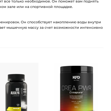
ит все только необходимое. Он поможет вам поднять
ном зале или на спортивной площадке.
тренировок. Он способствует накоплению воды внутри
вает мышечную массу за счет возможности интенсивно
Добавить
Добавить
в список
в список
желаний
желаний