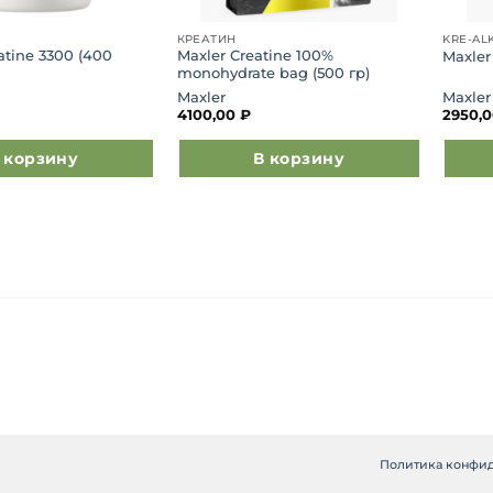
КРЕАТИН
KRE-AL
eatine 3300 (400
Maxler Creatine 100%
Maxler
monohydrate bag (500 гр)
Maxler
Maxler
4100,00
₽
2950,
 корзину
В корзину
Политика конфи