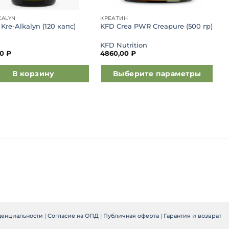
KALYN
КРЕАТИН
 Kre-Alkalyn (120 капс)
KFD Crea PWR Creapure (500 гр)
KFD Nutrition
00
₽
4860,00
₽
В корзину
Выберите параметры
Этот
товар
имеет
несколько
вариаций.
Опции
можно
выбрать
на
странице
товара.
денциальности
|
Согласие на ОПД
|
Публичная оферта
|
Гарантия и возврат