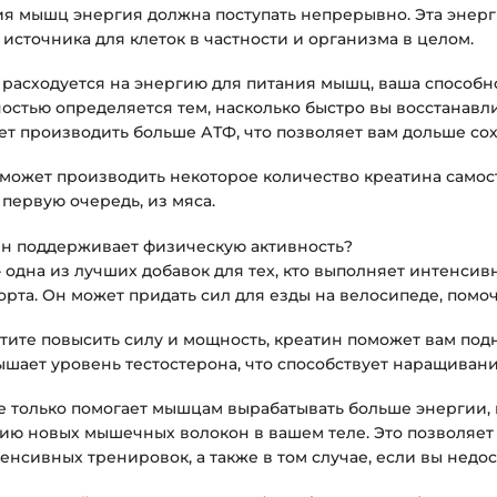
я мышц энергия должна поступать непрерывно. Эта энерг
источника для клеток в частности и организма в целом.
 расходуется на энергию для питания мышц, ваша способ
остью определяется тем, насколько быстро вы восстанавл
ет производить больше АТФ, что позволяет вам дольше со
может производить некоторое количество креатина самост
 первую очередь, из мяса.
ин поддерживает физическую активность?
 одна из лучших добавок для тех, кто выполняет интенс
орта. Он может придать сил для езды на велосипеде, помо
отите повысить силу и мощность, креатин поможет вам под
ышает уровень тестостерона, что способствует наращиван
е только помогает мышцам вырабатывать больше энергии, 
ию новых мышечных волокон в вашем теле. Это позволяет 
енсивных тренировок, а также в том случае, если вы недо