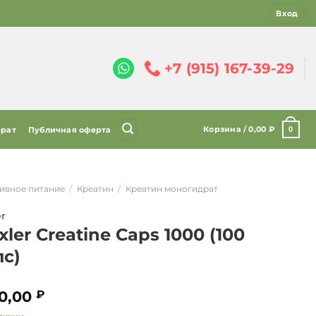
Вход
+7 (915) 167-39-29
Корзина /
0,00
₽
0
врат
Публичная оферта
ивное питание
/
Креатин
/
Креатин моногидрат
r
ler Creatine Caps 1000 (100
пс)
0,00
₽