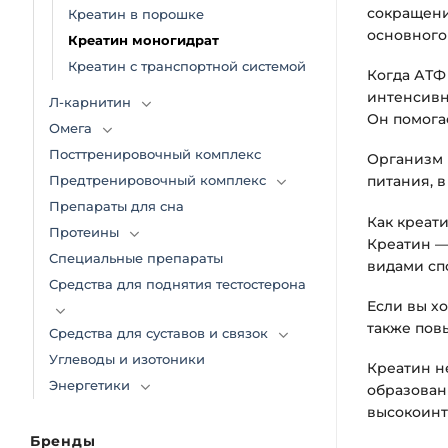
сокращени
Креатин в порошке
основного 
Креатин моногидрат
Креатин с транспортной системой
Когда АТФ
интенсивн
Л-карнитин
Он помога
Омега
Посттренировочный комплекс
Организм 
питания, в
Предтренировочный комплекс
Препараты для сна
Как креат
Протеины
Креатин —
Специальные препараты
видами сп
Средства для поднятия тестостерона
Если вы х
также пов
Средства для суставов и связок
Углеводы и изотоники
Креатин н
Энергетики
образован
высокоинт
Бренды