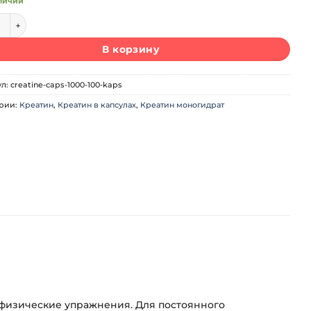
личии
ество товара Maxler Creatine Caps 1000 (100 капс)
В корзину
ул:
creatine-caps-1000-100-kaps
ории:
Креатин
,
Креатин в капсулах
,
Креатин моногидрат
 физические упражнения. Для постоянного