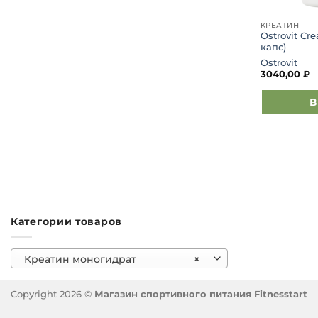
КРЕАТИН
КРЕАТИН
100%
Ostrovit Creatine Monohydrate
Ostrovit Cr
(500 гр)
(300 гр)
капс)
Ostrovit
Ostrovit
1590,00
₽
3040,00
₽
зину
Выберите параметры
В
Этот
товар
имеет
несколько
вариаций.
Опции
можно
Категории товаров
выбрать
на
странице
Креатин моногидрат
×
товара.
Copyright 2026 ©
Магазин спортивного питания Fitnesstart