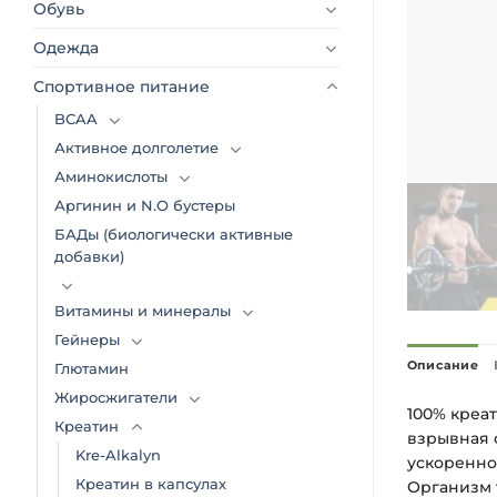
Обувь
Одежда
Спортивное питание
BCAA
Активное долголетие
Аминокислоты
Аргинин и N.O бустеры
БАДы (биологически активные
добавки)
Витамины и минералы
Гейнеры
Описание
Глютамин
Жиросжигатели
100% креа
Креатин
взрывная 
Kre-Alkalyn
ускоренно
Креатин в капсулах
Организм 