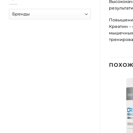
Высококач
результат
Повышение
Креатин –
мышечных 
тренирова
ПОХОЖ
Добавить
Добавить
в список
в список
желаний
желаний