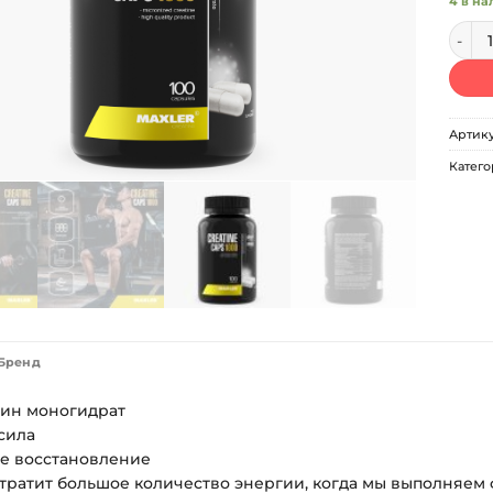
4 в на
Колич
Артик
Катег
Бренд
тин моногидрат
сила
е восстановление
тратит большое количество энергии, когда мы выполняем