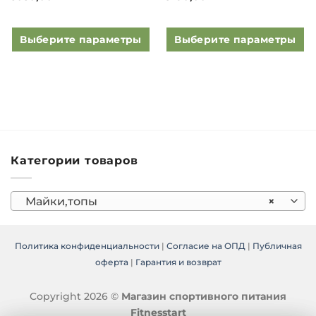
Выберите параметры
Выберите параметры
Этот
Этот
товар
товар
имеет
имеет
несколько
несколько
вариаций.
вариаций.
Опции
Опции
можно
можно
Категории товаров
выбрать
выбрать
на
на
странице
странице
Майки,топы
×
товара.
товара.
Политика конфиденциальности
|
Согласие на ОПД
|
Публичная
оферта
|
Гарантия и возврат
Copyright 2026 ©
Магазин спортивного питания
Fitnesstart