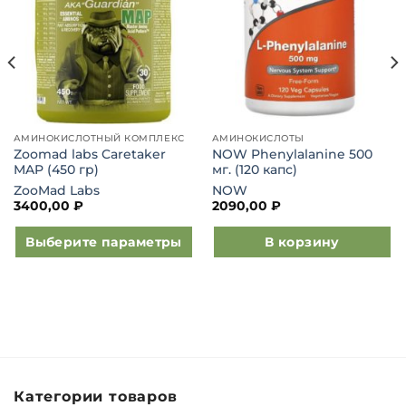
АМИНОКИСЛОТНЫЙ КОМПЛЕКС
АМИНОКИСЛОТЫ
Zoomad labs Caretaker
NOW Phenylalanine 500
MAP (450 гр)
мг. (120 капс)
ZooMad Labs
NOW
3400,00
₽
2090,00
₽
Выберите параметры
В корзину
Этот
товар
имеет
несколько
вариаций.
Опции
можно
Категории товаров
выбрать