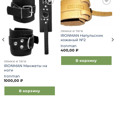
Добавить
Добавить
в список
в список
желаний
желаний
ЛЯМКИ И ТЯГИ
IRONMAN Напульсник
кожаный №2
Ironman
400,00
₽
В корзину
ЛЯМКИ И ТЯГИ
IRONMAN Манжеты на
ноги
Ironman
1000,00
₽
В корзину