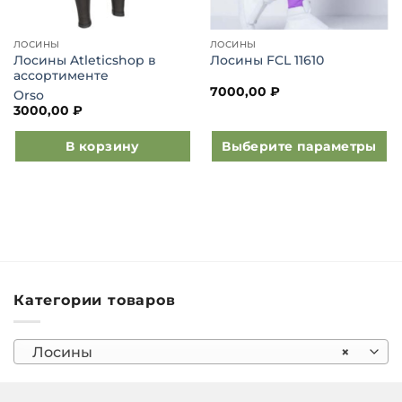
ЛОСИНЫ
ЛОСИНЫ
Лосины Atleticshop в
Лосины FCL 11610
ассортименте
7000,00
₽
Orso
3000,00
₽
В корзину
Выберите параметры
Этот
товар
имеет
несколько
вариаций.
Опции
можно
Категории товаров
выбрать
на
странице
Лосины
×
товара.