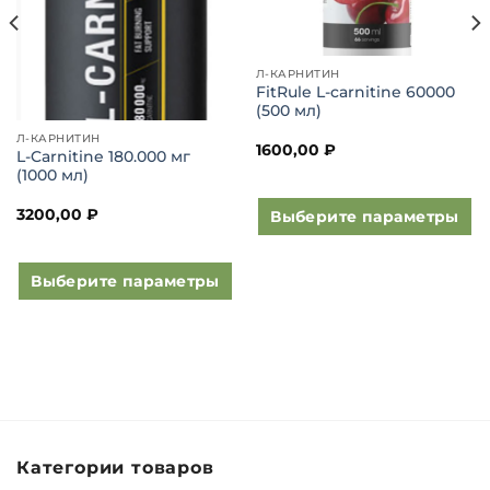
Л-КАРНИТИН
FitRule L-carnitine 60000
(500 мл)
Л-КАРНИТИН
1600,00
₽
L-Carnitine 180.000 мг
(1000 мл)
3200,00
₽
Выберите параметры
Этот
товар
Выберите параметры
имеет
Этот
несколько
товар
вариаций.
имеет
Опции
несколько
можно
вариаций.
выбрать
Опции
на
можно
странице
Категории товаров
выбрать
товара.