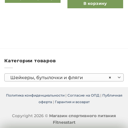
В корзину
Этот
товар
имеет
несколько
вариаций.
Опции
можно
выбрать
на
странице
Категории товаров
товара.
Шейкеры, бутылочки и фляги
×
Политика конфиденциальности
|
Согласие на ОПД
|
Публичная
оферта
|
Гарантия и возврат
Copyright 2026 ©
Магазин спортивного питания
Fitnesstart