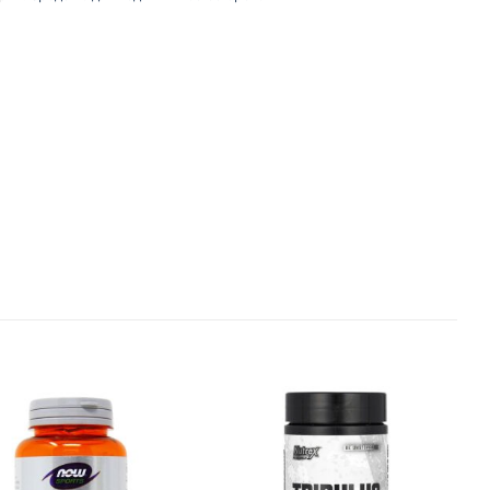
Добавить
Добавить
в список
в список
желаний
желаний