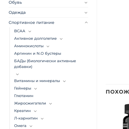
Обувь
Одежда
Спортивное питание
BCAA
Активное долголетие
Аминокислоты
Аргинин и N.O бустеры
БАДы (биологически активные
добавки)
Витамины и минералы
Гейнеры
ПОХОЖ
Глютамин
Жиросжигатели
Креатин
Добавить
Добавить
Л-карнитин
в список
в список
желаний
желаний
Омега