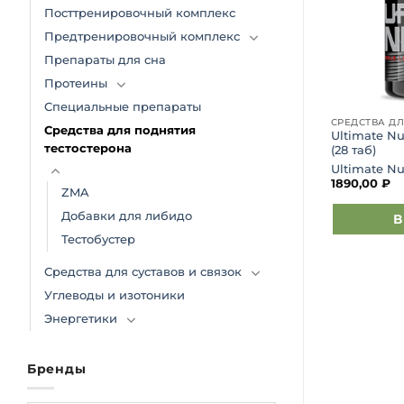
Посттренировочный комплекс
Предтренировочный комплекс
Препараты для сна
Протеины
Специальные препараты
СРЕДСТВА ДЛЯ ПОДНЯТИЯ ТЕСТОСТЕРОНА
СРЕДСТВА ДЛЯ ПОДНЯТИЯ ТЕСТОСТЕРОНА
Средства для поднятия
Infinite Labs Pro Tribulus (90
Ultimate Nut
ulus (100 капс)
тестостерона
капс)
(28 таб)
Infinite Labs
Ultimate Nu
3890,00
₽
1890,00
₽
ZMA
Добавки для либидо
зину
В корзину
В
Тестобустер
Средства для суставов и связок
Углеводы и изотоники
Энергетики
Бренды