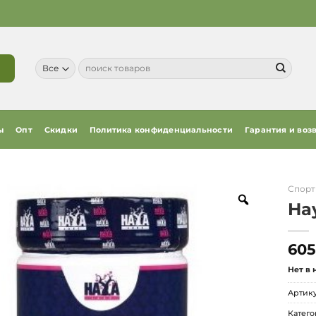
Искать:
ы
Опт
Скидки
Политика конфиденциальности
Гарантия и воз
Спорт
Ha
605
Нет в
Артик
Катего