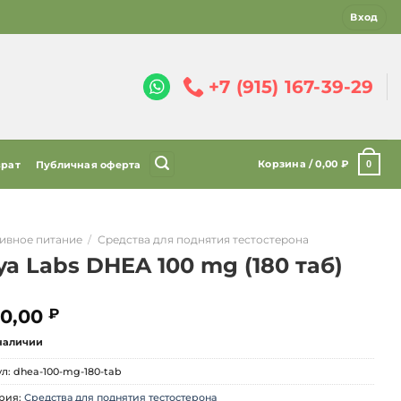
Вход
+7 (915) 167-39-29
Корзина /
0,00
₽
0
врат
Публичная оферта
ивное питание
/
Средства для поднятия тестостерона
ya Labs DHEA 100 mg (180 таб)
0,00
₽
 наличии
ул:
dhea-100-mg-180-tab
рия:
Средства для поднятия тестостерона