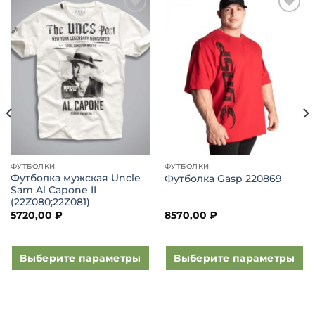
Добавить
Добавить
в список
в список
желаний
желаний
ФУТБОЛКИ
ФУТБОЛКИ
Футболка мужская Uncle
Футболка Gasp 220869
Sam Al Capone II
(22Z080;22Z081)
5720,00
₽
8570,00
₽
Выберите параметры
Выберите параметры
Этот
Этот
товар
товар
имеет
имеет