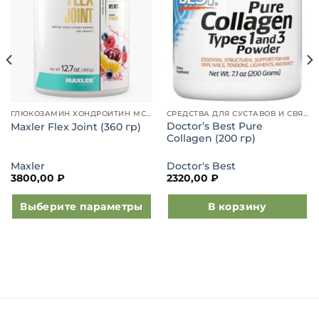
ГЛЮКОЗАМИН ХОНДРОИТИН МСМ
СРЕДСТВА ДЛЯ СУСТАВОВ И СВЯЗОК
Doctor’s Best Pure
Maxler Flex Joint (360 гр)
Collagen (200 гр)
Maxler
Doctor's Best
3800,00
₽
2320,00
₽
Выберите параметры
В корзину
Этот
товар
имеет
несколько
вариаций.
Опции
можно