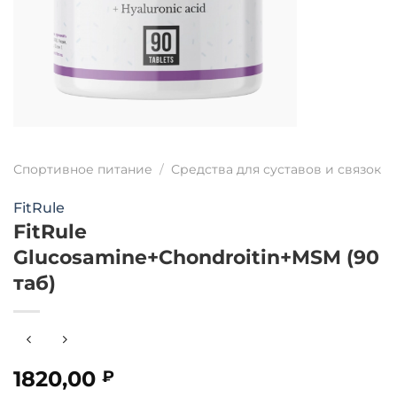
Спортивное питание
/
Средства для суставов и связок
FitRule
FitRule
Glucosamine+Chondroitin+MSM (90
таб)
1820,00
₽