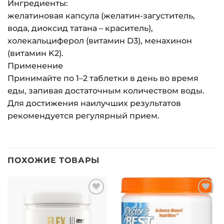
Ингредиенты:
желатиновая капсула (желатин-загуститель,
вода, диоксид татана – краситель),
холекальциферол (витамин D3), менахинон
(витамин K2).
Применение
Принимайте по 1–2 таблетки в день во время
еды, запивая достаточным количеством воды.
Для достижения наилучших результатов
рекомендуется регулярный прием.
ПОХОЖИЕ ТОВАРЫ
Добавить
Добавить
в список
в список
желаний
желаний