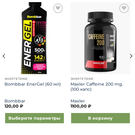
Добавить
Добавить
в список
в список
желаний
желаний
ЭНЕРГЕТИКИ
ЭНЕРГЕТИКИ
Maxler Caffeine 200 mg.
Bombbar EnerGel (60 мл)
(100 капс)
Bombbar
Maxler
120,00
₽
1100,00
₽
Выберите параметры
В корзину
Этот
товар