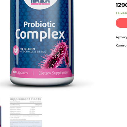
129
1 в на
Артик
Катего