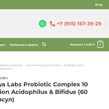
Вход
+7 (915) 167-39-29
Корзина /
0,00
₽
0
врат
Публичная оферта
ивное питание
/
Активное долголетие
/
Добавки для
арения
Labs
a Labs Probiotic Complex 10
lion Acidophilus & Bifidus (60
псул)