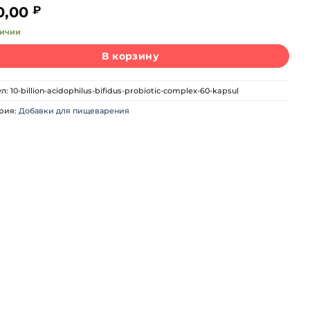
0,00
₽
личии
В корзину
ул:
10-billion-acidophilus-bifidus-probiotic-complex-60-kapsul
рия:
Добавки для пищеварения