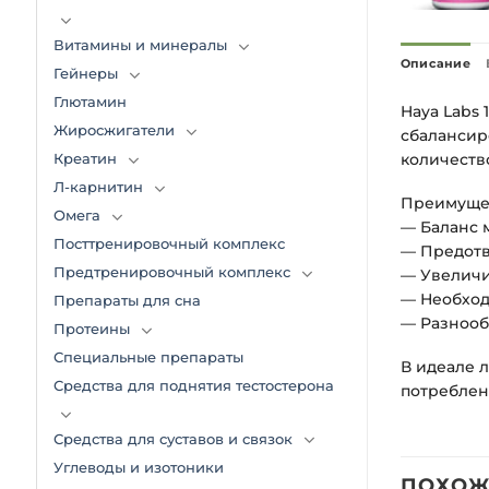
Витамины и минералы
Описание
Гейнеры
Глютамин
Haya Labs 
Жиросжигатели
сбалансир
количество
Креатин
Л-карнитин
Преимуще
Омега
— Баланс 
Посттренировочный комплекс
— Предотв
Предтренировочный комплекс
— Увеличи
— Необход
Препараты для сна
— Разнооб
Протеины
Специальные препараты
В идеале 
Средства для поднятия тестостерона
потреблени
Средства для суставов и связок
Углеводы и изотоники
ПОХОЖ