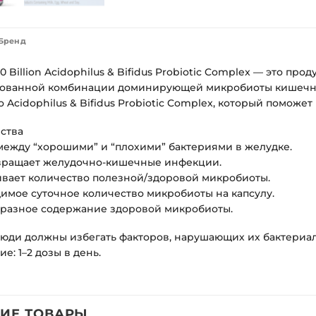
Бренд
10 Billion Acidophilus & Bifidus Probiotic Complex — это п
ованной комбинации доминирующей микробиоты кишечни
 Acidophilus & Bifidus Probiotic Complex, который помож
ства
между “хорошими” и “плохими” бактериями в желудке.
ращает желудочно-кишечные инфекции.
вает количество полезной/здоровой микробиоты.
имое суточное количество микробиоты на капсулу.
разное содержание здоровой микробиоты.
люди должны избегать факторов, нарушающих их бактериаль
е: 1–2 дозы в день.
ИЕ ТОВАРЫ