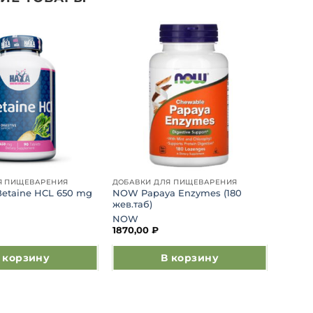
Добавить
Добавить
в список
в список
желаний
желаний
Я ПИЩЕВАРЕНИЯ
ДОБАВКИ ДЛЯ ПИЩЕВАРЕНИЯ
Betaine HCL 650 mg
NOW Papaya Enzymes (180
жев.таб)
NOW
1870,00
₽
 корзину
В корзину