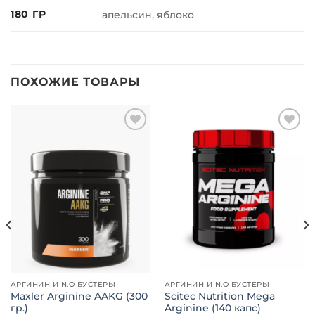
180 ГР
апельсин, яблоко
ПОХОЖИЕ ТОВАРЫ
Добавить
Добавить
в список
в список
желаний
желаний
АРГИНИН И N.O БУСТЕРЫ
АРГИНИН И N.O БУСТЕРЫ
Maxler Arginine AAKG (300
Scitec Nutrition Mega
гр.)
Arginine (140 капс)